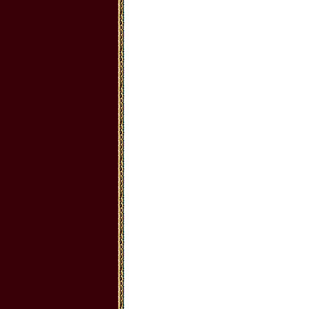
网站-登录入口