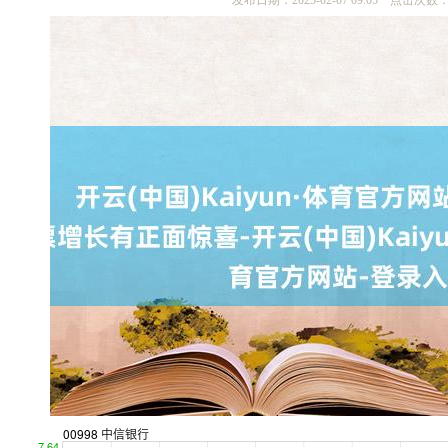
发布日期：2025-02-07 09:05 点击次数：