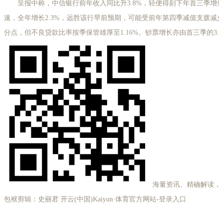
呈报中称，中信银行前年收入同比升3.8%，轻便得刻下年首三季增长
速，全年增长2.3%，远胜该行早前预期，可能受前年第四季减值支拨减少
分点，但不良贷款比率按季保管雄厚至1.16%。钞票增长亦由首三季的3.
海量资讯、精确解读，
包袱剪辑：史丽君 开云(中国)Kaiyun·体育官方网站-登录入口