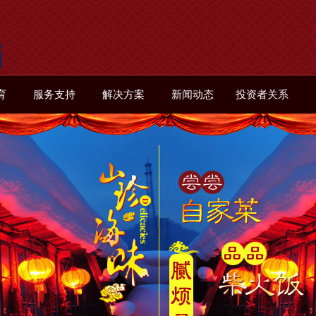
育
服务支持
解决方案
新闻动态
投资者关系