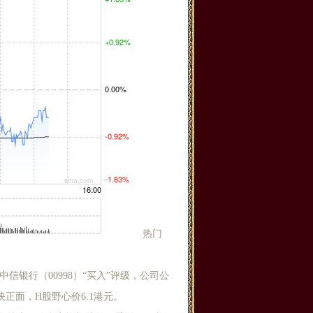
热门
信银行（00998）“买入”评级，公司公
正面，H股野心价6.1港元。